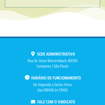
SEDE ADMINISTRATIVA
Rua Dr. César Bierrembach, 80/90
Campinas / São Paulo
HORÁRIO DE FUNCIONAMENTO
De Segunda a Sexta-Feira
das 08h00 às 17h00
FALE COM O SINDICATO