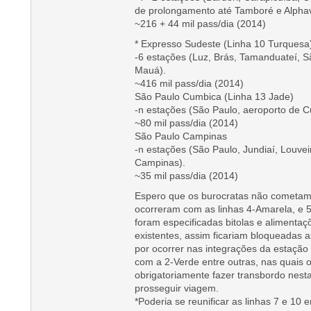
de prolongamento até Tamboré e Alphavi
~216 + 44 mil pass/dia (2014)
* Expresso Sudeste (Linha 10 Turquesa
-6 estações (Luz, Brás, Tamanduateí, 
Mauá).
~416 mil pass/dia (2014)
São Paulo Cumbica (Linha 13 Jade)
-n estações (São Paulo, aeroporto de C
~80 mil pass/dia (2014)
São Paulo Campinas
-n estações (São Paulo, Jundiaí, Louvei
Campinas).
~35 mil pass/dia (2014)
Espero que os burocratas não cometa
ocorreram com as linhas 4-Amarela, e 5-
foram especificadas bitolas e alimentaç
existentes, assim ficariam bloqueadas 
por ocorrer nas integrações da estação 
com a 2-Verde entre outras, nas quais 
obrigatoriamente fazer transbordo nest
prosseguir viagem.
*Poderia se reunificar as linhas 7 e 10