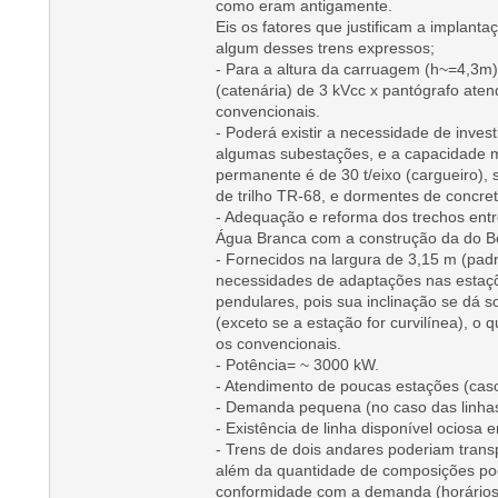
como eram antigamente.
Eis os fatores que justificam a implant
algum desses trens expressos;
- Para a altura da carruagem (h~=4,3m
(catenária) de 3 kVcc x pantógrafo ate
convencionais.
- Poderá existir a necessidade de inves
algumas subestações, e a capacidade m
permanente é de 30 t/eixo (cargueiro),
de trilho TR-68, e dormentes de concret
- Adequação e reforma dos trechos entr
Água Branca com a construção da do B
- Fornecidos na largura de 3,15 m (padr
necessidades de adaptações nas esta
pendulares, pois sua inclinação se dá
(exceto se a estação for curvilínea), 
os convencionais.
- Potência= ~ 3000 kW.
- Atendimento de poucas estações (caso
- Demanda pequena (no caso das linhas
- Existência de linha disponível ociosa 
- Trens de dois andares poderiam trans
além da quantidade de composições po
conformidade com a demanda (horários 