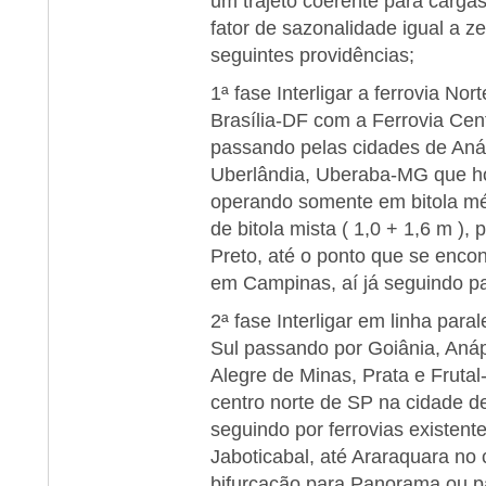
um trajeto coerente para cargas
fator de sazonalidade igual a 
seguintes providências;
1ª fase Interligar a ferrovia Nor
Brasília-DF com a Ferrovia Cent
passando pelas cidades de Aná
Uberlândia, Uberaba-MG que h
operando somente em bitola mé
de bitola mista ( 1,0 + 1,6 m ),
Preto, até o ponto que se encon
em Campinas, aí já seguindo par
2ª fase Interligar em linha paral
Sul passando por Goiânia, Anáp
Alegre de Minas, Prata e Fruta
centro norte de SP na cidade de 
seguindo por ferrovias existent
Jaboticabal, até Araraquara no
bifurcação para Panorama ou pa