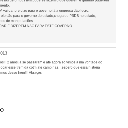
resas de onibus tem poderes fazem o que querem e quando puderem
mento.
 vai dar prejuizo para o governo já a empresa dão lucro.
 eleicão para o governo do estado,chega de PSDB no estado,
anos de manipulacões.
AR E DIZEREM NÃO PARA ESTE GOVERNO.
2013
dos!!! 2 anos ja se passaram e até agora so vimos a ma vontade do
ocar esse trem da cptm até campinas…espero que essa historia
os desse trem!!!! Abraços
io