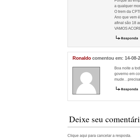
Porque as emp
a qualquer mo
O trem da CPTM
Ano que vem é
afinal são 18 
VAMOS ACORD
Ronaldo
comentou em: 14-08-
Boa noite a to
governo em col
mude…precisam
Deixe seu comentár
Clique aqui para cancelar a resposta.