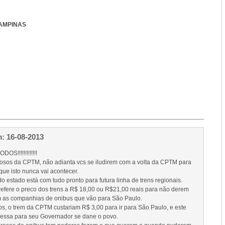
CAMPINAS
: 16-08-2013
OS!!!!!!!!!!!!!
osos da CPTM, não adianta vcs se iludirem com a volta da CPTM para
ue isto nunca vai acontecer.
o estado está com tudo pronto para futura linha de trens regionais.
efere o preco dos trens a R$ 18,00 ou R$21,00 reais para não derem
 as companhias de onibus que vão para São Paulo.
, o trem da CPTM custariam R$ 3,00 para ir para São Paulo, e este
ressa para seu Governador se dane o povo.