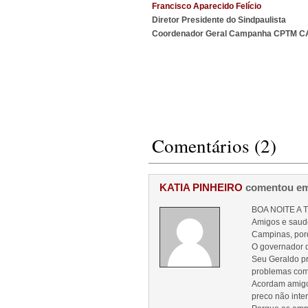
Francisco Aparecido Felício
Diretor Presidente do Sindpaulista
Coordenador Geral Campanha CPTM 
Comentários (2)
KATIA PINHEIRO
comentou em
BOA NOITE A TOD
Amigos e saud
Campinas, porq
O governador d
Seu Geraldo pr
problemas com
Acordam amigos
preco não inte