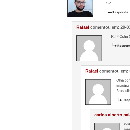
SP.
Rafael
comentou em: 29-0
R.I.P Cptm
Rafael
comentou em: 
Olha co
imagina 
Brasilsilsil
carlos alberto pa
kkk
mes