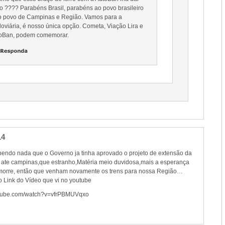
to ???? Parabéns Brasil, parabéns ao povo brasileiro
o povo de Campinas e Região. Vamos para a
oviária, é nosso única opção. Cometa, Viação Lira e
oBan, podem comemorar.
14
endo nada que o Governo ja tinha aprovado o projeto de extensão da
 ate campinas,que estranho,Matéria meio duvidosa,mais a esperança
 morre, então que venham novamente os trens para nossa Região…
 Link do Vídeo que vi no youtube
utube.com/watch?v=vfrPBMUVqxo