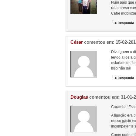
Num país que o
rabo preso com
Cabe mobilizar
César
comentou em: 15-02-201
Divulguem o di
lendo a ideia 
estariam de for
Isso não dá!
Douglas
comentou em: 31-01-
Caramba! Esse
A ligação era p
nosso gasto ex
incompetente s
Como pode mil