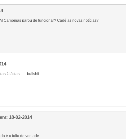
14
M Campinas parou de funcionar? Cadê as novas notícias?
014
ácias falácias……bullshit
em: 18-02-2014
da é a falta de vontade…