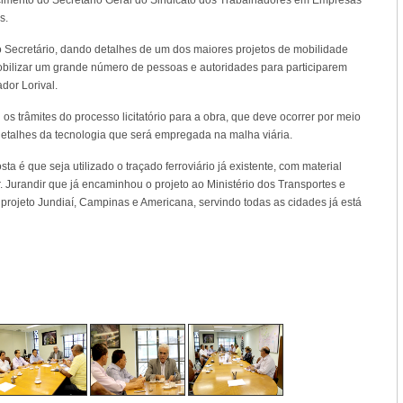
cimento do Secretário Geral do Sindicato dos Trabalhadores em Empresas
s.
do Secretário, dando detalhes de um dos maiores projetos de mobilidade
mobilizar um grande número de pessoas e autoridades para participarem
or Lorival.
 os trâmites do processo licitatório para a obra, que deve ocorrer por meio
detalhes da tecnologia que será empregada na malha viária.
a é que seja utilizado o traçado ferroviário já existente, com material
. Jurandir que já encaminhou o projeto ao Ministério dos Transportes e
projeto Jundiaí, Campinas e Americana, servindo todas as cidades já está