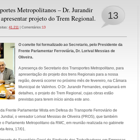
portes Metropolitanos – Dr. Jurandir
13
 apresentar projeto do Trem Regional.
sitas:
41.211
| Comentários:
13
O convite foi formalizado ao Secretario, pelo Presidente da
Frente Parlamentar Ferroviária, Dr. Lorival Messias de
Oliveira.
A presença do Secretario dos Transportes Metropolitano, para
apresentação do projeto dos trens Regionais para a nossa
região, deverá ocorrer no próximo mês de fevereiro, na Câmara
Municipal de Valinhos. O Dr. Jurandir Fernandes, explanará em
detalhes, o projeto do Trem Regional, cujas obras estão
previstas para terem início ainda este ano.
 da Frente Parlamentar Mista em Defesa do Transporte Ferroviário de
undiaí, o vereador Lorival Messias de Oliveira (PROS), que também
e o Parlamento Metropolitano da RMC, em reunião realizada no gabinete
ta-feira, 17/01.