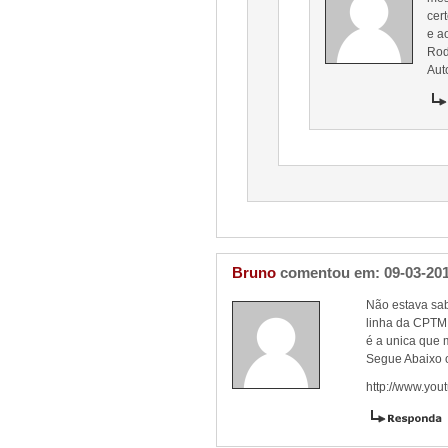
cer
e a
Rod
Aut
Bruno
comentou em: 09-03-20
Não estava sab
linha da CPTM
é a unica que
Segue Abaixo o
http://www.yo