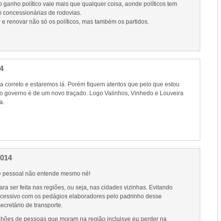
 ganho político vale mais que qualquer coisa, aonde políticos tem
 concessionárias de rodovias.
 e renovar não só os políticos, mas também os partidos.
4
a correto e estaremos lá. Porém fiquem atentos que pelo que estou
do governo é de um novo traçado. Logo Valinhos, Vinhedo e Louveira
a.
2014
 pessoal não entende mesmo né!
ara ser feita nas regiões, ou seja, nas cidades vizinhas. Evitando
cessivo com os pedágios elaboradores pelo padrinho desse
ecretário de transporte.
hões de pessoas que moram na região incluisve eu perder na