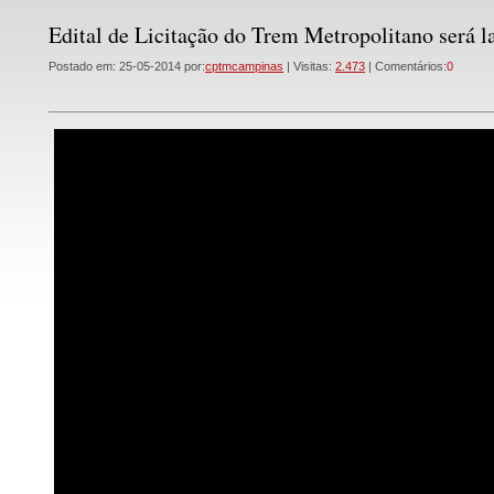
Edital de Licitação do Trem Metropolitano será 
Postado em: 25-05-2014 por:
cptmcampinas
| Visitas:
2.473
| Comentários:
0