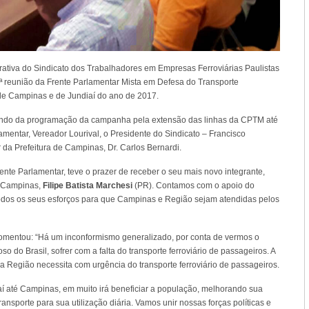
trativa do Sindicato dos Trabalhadores em Empresas Ferroviárias Paulistas
 reunião da Frente Parlamentar Mista em Defesa do Transporte
de Campinas e de Jundiaí do ano de 2017.
atando da programação da campanha pela extensão das linhas da CPTM até
entar, Vereador Lourival, o Presidente do Sindicato – Francisco
da Prefeitura de Campinas, Dr. Carlos Bernardi.
ente Parlamentar, teve o prazer de receber o seu mais novo integrante,
e Campinas,
Filipe Batista Marchesi
(PR). Contamos com o apoio do
 todos os seus esforços para que Campinas e Região sejam atendidas pelos
mentou: “Há um inconformismo generalizado, por conta de vermos o
o do Brasil, sofrer com a falta do transporte ferroviário de passageiros. A
 Região necessita com urgência do transporte ferroviário de passageiros.
í até Campinas, em muito irá beneficiar a população, melhorando sua
sporte para sua utilização diária. Vamos unir nossas forças políticas e