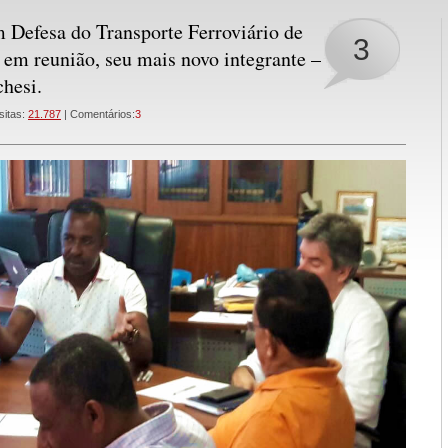
 Defesa do Transporte Ferroviário de
3
em reunião, seu mais novo integrante –
chesi.
sitas:
21.787
| Comentários:
3