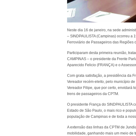
Neste dia 16 de janeiro, na sede adminis
– SINDPAULISTA (Campinas) ocorreu a 1ª
Ferroviário de Passageiros das Regiões 
Participaram desta primeira reunião, tr
CAMPINAS – o presidente da Frente Parlam
Aparecido Felicio (FRANÇA) e o Assessor 
Com grata satisfação, a presidência da Fr
Vereador recém-eleito, pelo município d
Vereador Filipe, que por certo, envidará
trens de passageiros da CPTM.
O presidente França do SINDPAULISTA co
Estado de São Paulo, o mais rico e populos
população de Campinas e de toda a nossa
A extensão das linhas da CPTM de Jundia
mobilidade, ganhando mais um meio de tran