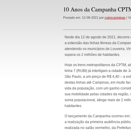
10 Anos da Campanha CPT
Postado em: 12-08-2021 por:
cptmcampinas
| Vi
Neste dia 12 de agosto de 2021, deco
a extensão das linhas férreas da Compan
atendendo os municípios de Louveira, V
supera os 2 milhões de habitantes.
Hoje os trens metropolitanos da CPTM, a
linha 7 (RUBI) já interligam a cidade de J
São Paulo, a um preço de R$ 4,40 – a ex
destas linhas até Campinas, em muito facil
vida da população, com um ganho consi
sua mobilidade pelas cidades da região, 
soma populacional, atinge mais de 2 mil
habitantes.
O lançamento da Campanha ocorreu em 
a realização da primeira audiência públic
realizada no salão vermelho, da Prefeitur