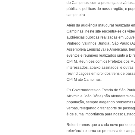
de Campinas, com a presença de várias 
públicas, políticos de nossa região, e po
campineira.
Além da audiência inaugural realizada e
Campinas, neste site encontra-se os víde
audiências públicas realizadas em Louvei
Vinhedo, Valinhos, Jundiaí, São Paulo (
Assembleia Legislativa) e Americana, be
eventos e reuniões realizados junto à Dir
CPTM, Reuniões com os Prefeitos dos Mu
interessados, abaixo assinados, e outras
reivindicações em prol dos trens de pass
CPTM até Campinas.
Os Governadores do Estado de São Paulo
Alckmin e João Dória) não atenderam os 
população, sempre alegando problemas e
verbas, relegando o transporte de passag
é de suma importância para nosso Estado
Relembramos que a cada novo período elei
relevância e torna-se promessa de campa