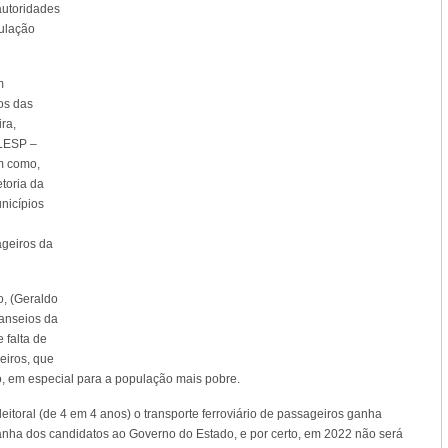
autoridades
pulação
m
os das
ra,
ALESP –
m como,
etoria da
nicípios
ageiros da
, (Geraldo
anseios da
 falta de
eiros, que
, em especial para a população mais pobre.
toral (de 4 em 4 anos) o transporte ferroviário de passageiros ganha
nha dos candidatos ao Governo do Estado, e por certo, em 2022 não será