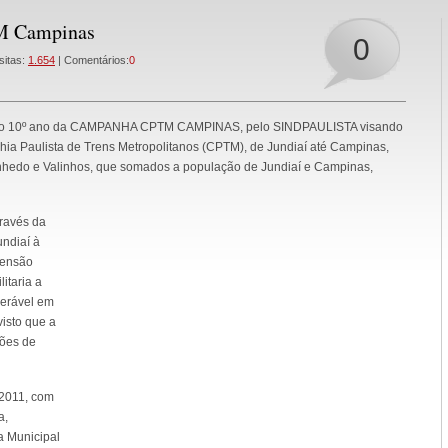
M Campinas
0
sitas:
1.654
| Comentários:
0
rre o 10º ano da CAMPANHA CPTM CAMPINAS, pelo SINDPAULISTA visando
hia Paulista de Trens Metropolitanos (CPTM), de Jundiaí até Campinas,
inhedo e Valinhos, que somados a população de Jundiaí e Campinas,
través da
undiaí à
tensão
itaria a
derável em
visto que a
hões de
2011, com
a,
a Municipal